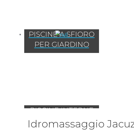
PISCINE A SFIORO
PER GIARDINO
PISCINE INTERNE
Idromassaggio Jacu