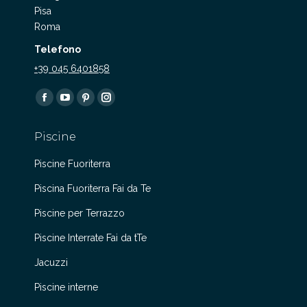
Pisa
Roma
Telefono
+39 045 6401858
Find us on:
Facebook
YouTube
Pinterest
Instagram
page
page
page
page
Piscine
opens
opens
opens
opens
in
in
in
in
Piscine Fuoriterra
new
new
new
new
Piscina Fuoriterra Fai da Te
window
window
window
window
Piscine per Terrazzo
Piscine Interrate Fai da tTe
Jacuzzi
Piscine interne