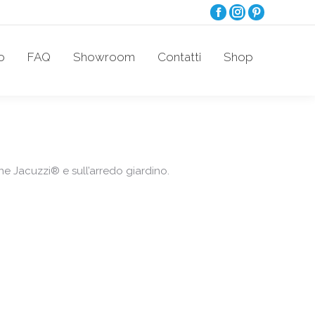
Facebook
Instagram
Pinterest
page
page
page
opens
opens
opens
o
FAQ
Showroom
Contatti
Shop
in
in
in
new
new
new
window
window
window
e Jacuzzi® e sull’arredo giardino.