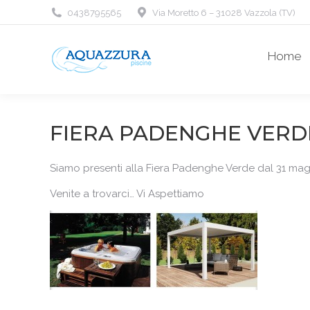
0438795565
Via Moretto 6 – 31028 Vazzola (TV)
Home
FIERA PADENGHE VERD
Siamo presenti alla Fiera Padenghe Verde dal 31 magg
Venite a trovarci… Vi Aspettiamo