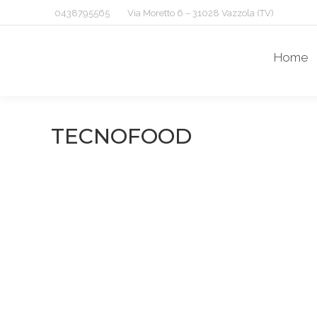
0438795565
Via Moretto 6 – 31028 Vazzola (TV)
Home
TECNOFOOD