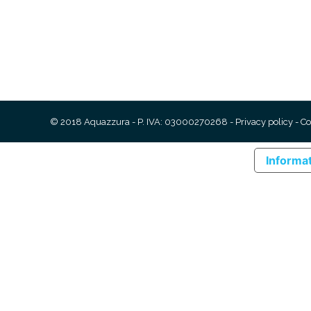
© 2018 Aquazzura - P. IVA: 03000270268 -
Privacy policy
-
Co
Informat