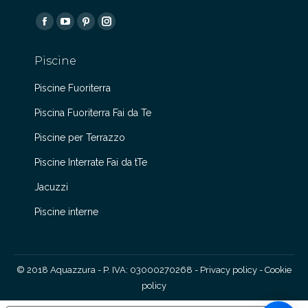
Find us on:
Facebook
YouTube
Pinterest
Instagram
page
page
page
page
Piscine
opens
opens
opens
opens
in
in
in
in
Piscine Fuoriterra
new
new
new
new
Piscina Fuoriterra Fai da Te
window
window
window
window
Piscine per Terrazzo
Piscine Interrate Fai da tTe
Jacuzzi
Piscine interne
© 2018 Aquazzura - P. IVA: 03000270268 -
Privacy policy
-
Cookie
policy