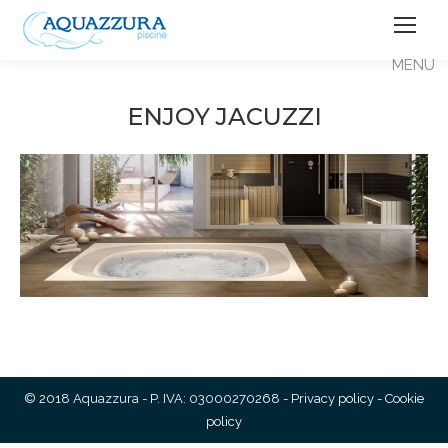
ENJOY JACUZZI
© 2018 Aquazzura - P. IVA: 03000270268 -
Privacy policy
-
Cookie
policy