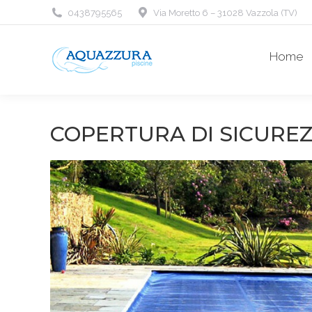
0438795565
Via Moretto 6 – 31028 Vazzola (TV)
Home
COPERTURA DI SICURE