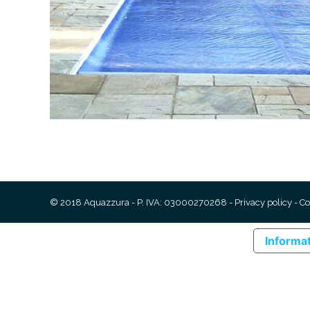
© 2018 Aquazzura - P. IVA: 03000270268 -
Privacy policy
-
Co
Informat