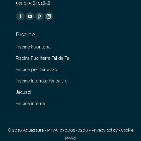
+39 045 6401858
Find us on:
Facebook
YouTube
Pinterest
Instagram
page
page
page
page
Piscine
opens
opens
opens
opens
in
in
in
in
Piscine Fuoriterra
new
new
new
new
Piscina Fuoriterra Fai da Te
window
window
window
window
Piscine per Terrazzo
Piscine Interrate Fai da tTe
Jacuzzi
Piscine interne
© 2018 Aquazzura - P. IVA: 03000270268 -
Privacy policy
-
Cookie
policy