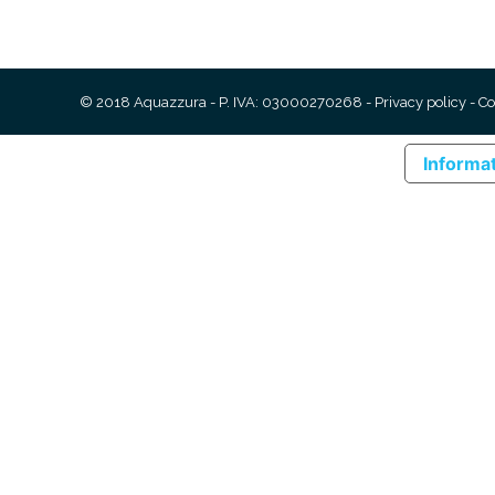
© 2018 Aquazzura - P. IVA: 03000270268 -
Privacy policy
-
Co
Informat