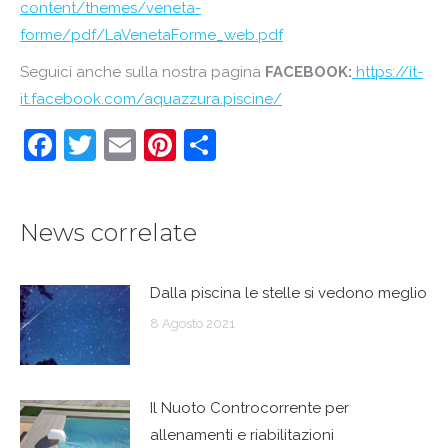
content/themes/veneta-
forme/pdf/LaVenetaForme_web.pdf
Seguici anche sulla nostra pagina
FACEBOOK:
https://it-
it.facebook.com/aquazzura.piscine/
Facebook
Twitter
Email
Pinterest
Condividi
News correlate
Dalla piscina le stelle si vedono meglio
8 Agosto 2021
Il Nuoto Controcorrente per
allenamenti e riabilitazioni