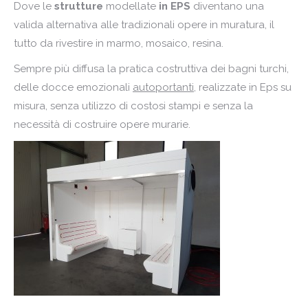
Dove le
strutture
modellate
in
EPS
diventano una
valida alternativa alle tradizionali opere in muratura, il
tutto da rivestire in marmo, mosaico, resina.
Sempre più diffusa la pratica costruttiva dei bagni turchi,
delle docce emozionali
autoportanti
, realizzate in Eps su
misura, senza utilizzo di costosi stampi e senza la
necessità di costruire opere murarie.