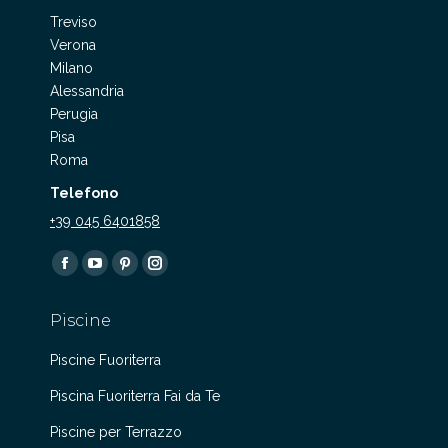
Treviso
Verona
Milano
Alessandria
Perugia
Pisa
Roma
Telefono
+39 045 6401858
Find us on:
Facebook
YouTube
Pinterest
Instagram
page
page
page
page
Piscine
opens
opens
opens
opens
in
in
in
in
Piscine Fuoriterra
new
new
new
new
Piscina Fuoriterra Fai da Te
window
window
window
window
Piscine per Terrazzo