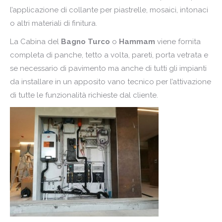
l’applicazione di collante per piastrelle, mosaici, intonaci
o altri materiali di finitura.
La Cabina del
Bagno Turco
o
Hammam
viene fornita
completa di panche, tetto a volta, pareti, porta vetrata e
se necessario di pavimento ma anche di tutti gli impianti
da installare in un apposito vano tecnico per l’attivazione
di tutte le funzionalità richieste dal cliente.