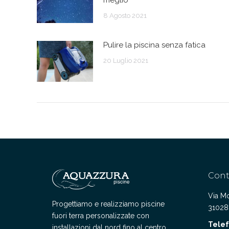
meglio
8 Agosto 2021
Pulire la piscina senza fatica
20 Luglio 2021
Cont
Via Mo
Progettiamo e realizziamo piscine
31028
fuori terra personalizzate con
Tele
installazioni dal nord fino al centro