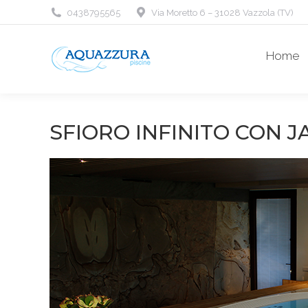
0438795565
Via Moretto 6 – 31028 Vazzola (TV)
Home
SFIORO INFINITO CON 