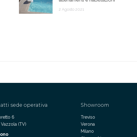
allenamenti e riabilitazioni
2 Agosto 2021
atti sede operativa
Showroom
retto 6
Treviso
 Vazzola (TV)
Verona
Milano
fono