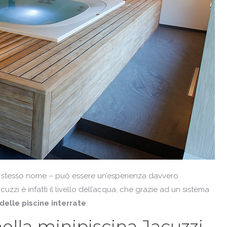
uo stesso nome – può essere un’esperienza davvero
acuzzi è infatti il livello dell’acqua, che grazie ad un sistema
o delle piscine interrate
.
 nella minipiscina Jacuzzi