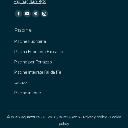
+39 045 6401858
Find us on:
Facebook
YouTube
Pinterest
Instagram
page
page
page
page
Piscine
opens
opens
opens
opens
in
in
in
in
Piscine Fuoriterra
new
new
new
new
Piscina Fuoriterra Fai da Te
window
window
window
window
Piscine per Terrazzo
Piscine Interrate Fai da tTe
Jacuzzi
Piscine interne
© 2018 Aquazzura - P. IVA: 03000270268 -
Privacy policy
-
Cookie
policy