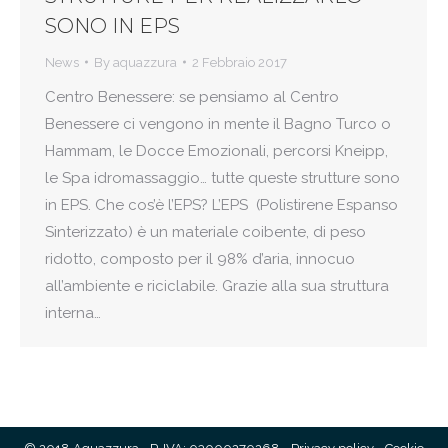
SONO IN EPS
News
By
aquazzura
2 Febbraio 2017
Centro Benessere: se pensiamo al Centro
Benessere ci vengono in mente il Bagno Turco o
Hammam, le Docce Emozionali, percorsi Kneipp,
le Spa idromassaggio… tutte queste strutture sono
in EPS. Che cos’è l’EPS? L’EPS (Polistirene Espanso
Sinterizzato) è un materiale coibente, di peso
ridotto, composto per il 98% d’aria, innocuo
all’ambiente e riciclabile. Grazie alla sua struttura
interna…